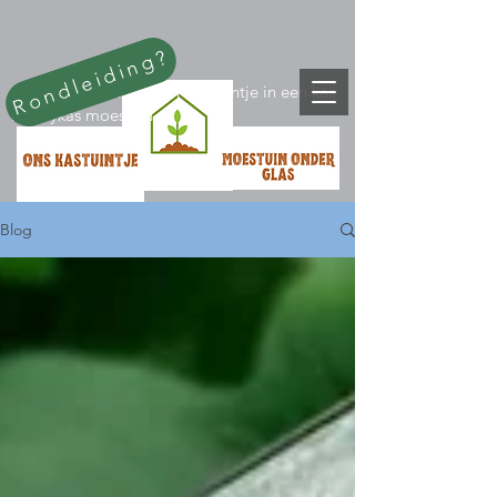
Rondleiding?
stukje tuin huren in een kas tuintje in een kas
hobbykas moestuin
Blog