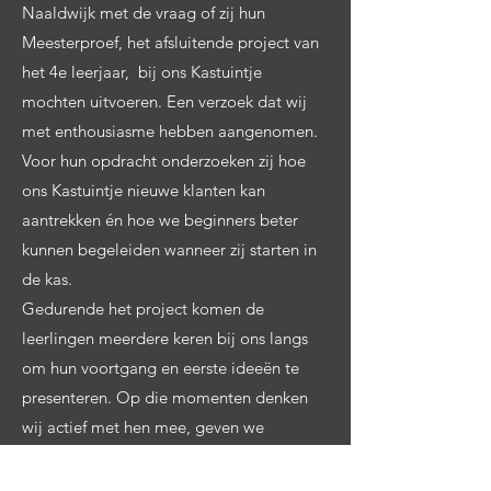
Naaldwijk met de vraag of zij hun
Meesterproef, het afsluitende project van
het 4e leerjaar, bij ons Kastuintje
mochten uitvoeren. Een verzoek dat wij
met enthousiasme hebben aangenomen.
Voor hun opdracht onderzoeken zij hoe
ons Kastuintje nieuwe klanten kan
aantrekken én hoe we beginners beter
kunnen begeleiden wanneer zij starten in
de kas.
Gedurende het project komen de
leerlingen meerdere keren bij ons langs
om hun voortgang en eerste ideeën te
presenteren. Op die momenten denken
wij actief met hen mee, geven we
feedback en kunnen zij onze suggesties
direct verwerken in de volgende fase van