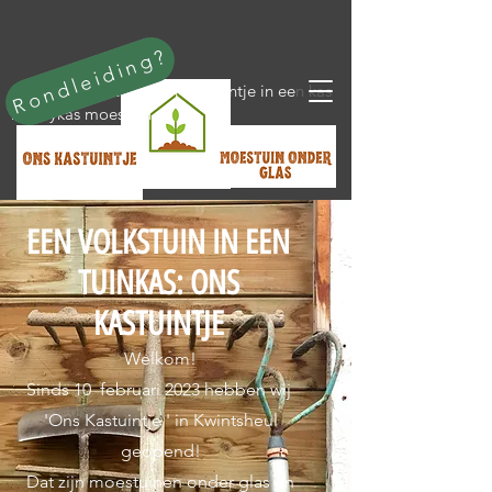
Rondleiding?
stukje tuin huren in een kas tuintje in een kas
hobbykas moestuin
EEN VOLKSTUIN IN EEN
TUINKAS: ONS
KASTUINTJE
Welkom!
Sinds 10 februari 2023 hebben wij
'Ons Kastuintje ' in Kwintsheul
geopend!
Dat zijn moestuinen onder glas en